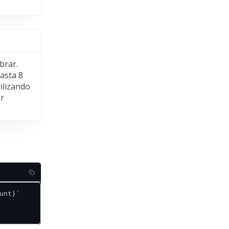
brar.
asta 8
tilizando
r
nt}'
