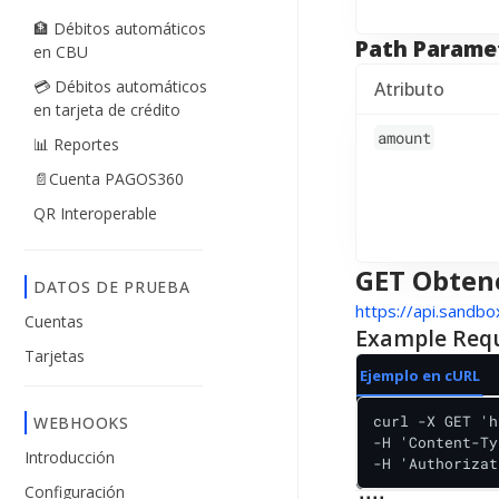
🏦 Débitos automáticos
Path Parame
en CBU
💳 Débitos automáticos
Atributo
en tarjeta de crédito
amount
📊 Reportes
📄Cuenta PAGOS360
QR Interoperable
GET Obtene
DATOS DE PRUEBA
https://api.sandb
Cuentas
Example Req
Tarjetas
Ejemplo en cURL
curl -X GET 'h
WEBHOOKS
-H 'Content-Ty
Introducción
-H 'Authorizat
Configuración