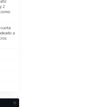
ato:
y 2
” como
 cuota.
ondeado a
tros