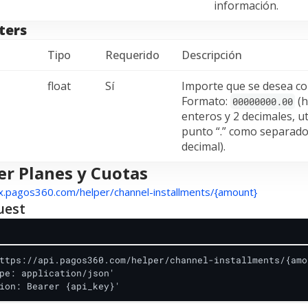
información.
ters
Tipo
Requerido
Descripción
float
Sí
Importe que se desea co
Formato:
(h
00000000.00
enteros y 2 decimales, u
punto “.” como separado
decimal).
r Planes y Cuotas
ox.pagos360.com/helper/channel-installments/{amount}
uest
ttps://api.pagos360.com/helper/channel-installments/{amou
pe: application/json'

ion: Bearer {api_key}'