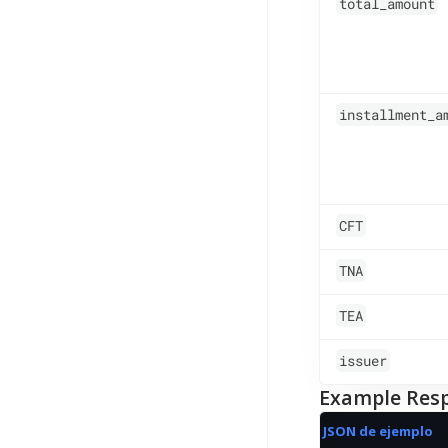
total_amount
installment_a
CFT
TNA
TEA
issuer
Example Res
JSON de ejemplo