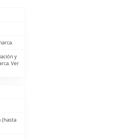
marca.
iación y
arca. Ver
a (hasta